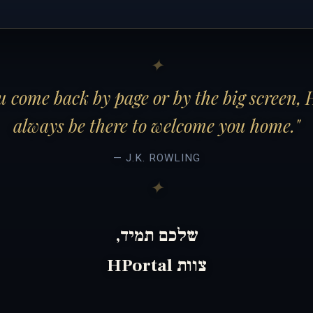
 come back by page or by the big screen, 
always be there to welcome you home."
— J.K. ROWLING
שלכם תמיד,
צוות HPortal