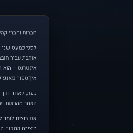
חברות וחברי קהי
אוהבת עבור חובב
אינטרנט – הוא הי
אין־ספור פאנפיקי
כעת, לאחר דרך א
האתר מהרשת. זהו
אנו רוצים לומר 
ביצירת המקום המ