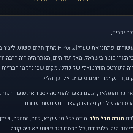
לה יקרים,
לפני כמעט שני עשורים, פתחנו את שערי HPortal מתוך חלו
י הארי פוטר בישראל. מאז ועד היום, האתר הזה היה הרבה י
ה הוגוורטס הווירטואלי של כולנו. מקום שבו נרקמו חברויות 
ם, והתקיימו דיונים סוערים אל תוך הלילה.
רוכה ומופלאה, הגענו בצער להחלטה לסגור את שערי הפורט
 סיומה של תקופה ופרק עצום ומשמעותי עבורנו.
לכם
תודה מכל הלב
. תודה לכל מי שקרא, כתב, התווכח, שית
יוחד הזה. בלעדיכם, כל הקסם הזה פשוט לא היה קורה.