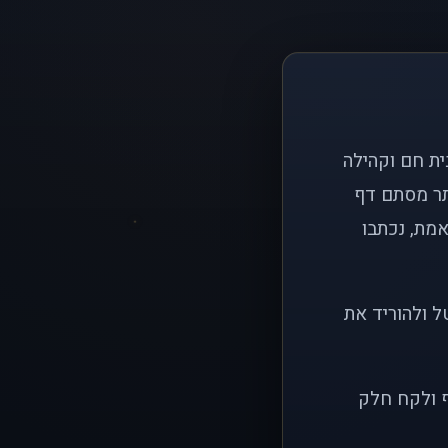
ם פשוט: ליצור בית חם וקהילה
ותר מסתם דף
אמת, נכתבו
ל ולהוריד את
ף ולקח חלק