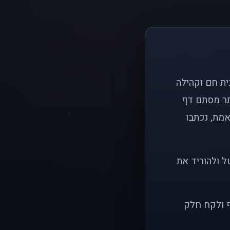
ם פשוט: ליצור בית חם וקהילה
ותר מסתם דף
אמת, נכתבו
ל ולהוריד את
ף ולקח חלק