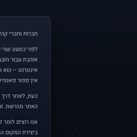
חברות וחברי קהי
אוהבת עבור חובב
אינטרנט – הוא הי
אין־ספור פאנפיקי
כעת, לאחר דרך א
האתר מהרשת. זהו
אנו רוצים לומר 
ביצירת המקום המ