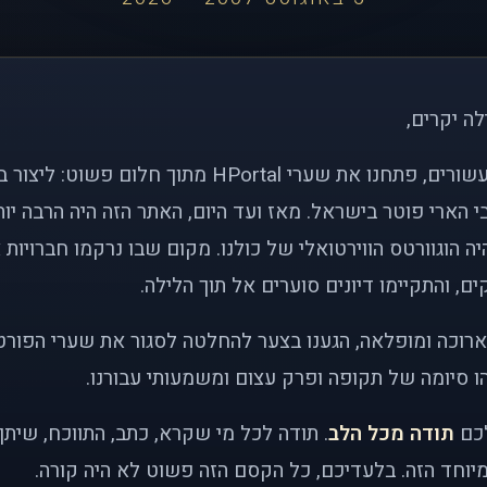
לה יקרים,
לפני כמעט שני עשורים, פתחנו את שערי HPortal מתוך חלו
י הארי פוטר בישראל. מאז ועד היום, האתר הזה היה הרבה י
ה הוגוורטס הווירטואלי של כולנו. מקום שבו נרקמו חברויות 
ם, והתקיימו דיונים סוערים אל תוך הלילה.
רוכה ומופלאה, הגענו בצער להחלטה לסגור את שערי הפורט
 סיומה של תקופה ופרק עצום ומשמעותי עבורנו.
לכם
תודה מכל הלב
. תודה לכל מי שקרא, כתב, התווכח, שית
יוחד הזה. בלעדיכם, כל הקסם הזה פשוט לא היה קורה.