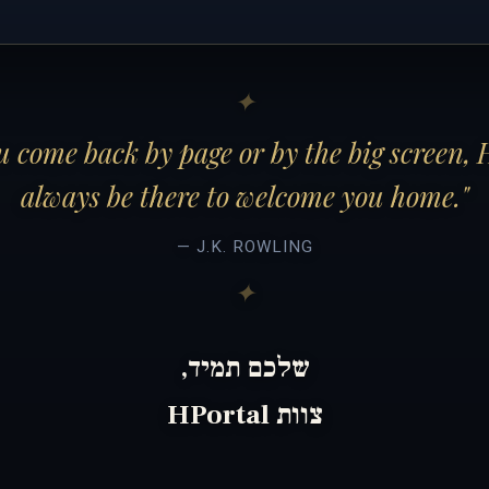
 come back by page or by the big screen, 
always be there to welcome you home."
— J.K. ROWLING
שלכם תמיד,
צוות HPortal