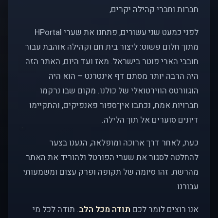
חברות וחברי קהילה יקרים,
לפני כמעט שני עשורים, פתחנו את שערי HPortal
מתוך חלום פשוט: ליצור בית חם וקהילה אוהבת עבור
חובבי הארי פוטר בישראל. מאז ועד היום, האתר הזה
היה הרבה יותר מסתם דף אינטרנט – הוא היה
הוגוורטס הווירטואלי של כולנו. מקום שבו נרקמו
חברויות אמת, נכתבו אין־ספור פאנפיקים, והתקיימו
דיונים סוערים אל תוך הלילה.
כעת, לאחר דרך ארוכה ומופלאה, הגענו בצער
להחלטה לסגור את שערי הפורטל ולהוריד את האתר
מהרשת. זהו סיומה של תקופה ופרק עצום ומשמעותי
עבורנו.
אנו רוצים לומר לכם
תודה מכל הלב
. תודה לכל מי