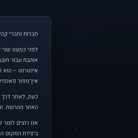
חברות וחברי קהי
אוהבת עבור חובב
אינטרנט – הוא הי
אין־ספור פאנפיקי
כעת, לאחר דרך א
האתר מהרשת. זהו
אנו רוצים לומר 
ביצירת המקום המ