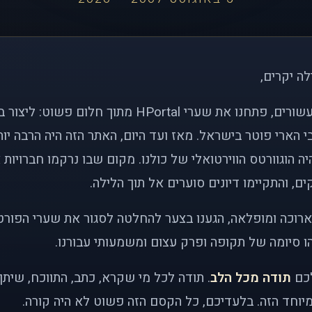
לה יקרים,
לפני כמעט שני עשורים, פתחנו את שערי HPortal מתוך חלו
י הארי פוטר בישראל. מאז ועד היום, האתר הזה היה הרבה י
ה הוגוורטס הווירטואלי של כולנו. מקום שבו נרקמו חברויות 
ם, והתקיימו דיונים סוערים אל תוך הלילה.
רוכה ומופלאה, הגענו בצער להחלטה לסגור את שערי הפורט
 סיומה של תקופה ופרק עצום ומשמעותי עבורנו.
לכם
תודה מכל הלב
. תודה לכל מי שקרא, כתב, התווכח, שית
יוחד הזה. בלעדיכם, כל הקסם הזה פשוט לא היה קורה.