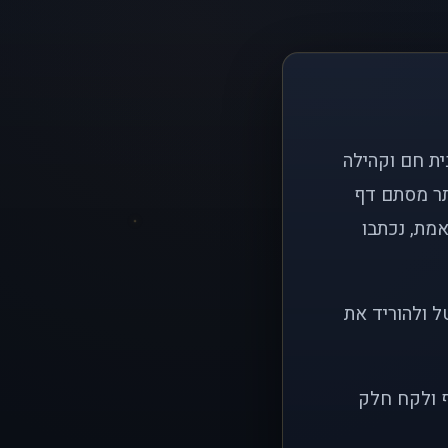
ם פשוט: ליצור בית חם וקהילה
ותר מסתם דף
אמת, נכתבו
ל ולהוריד את
ף ולקח חלק