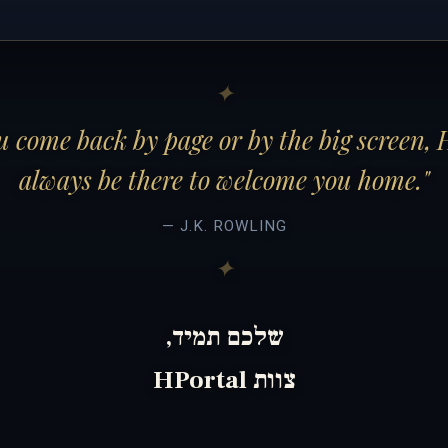
 come back by page or by the big screen, 
always be there to welcome you home."
— J.K. ROWLING
שלכם תמיד,
צוות HPortal