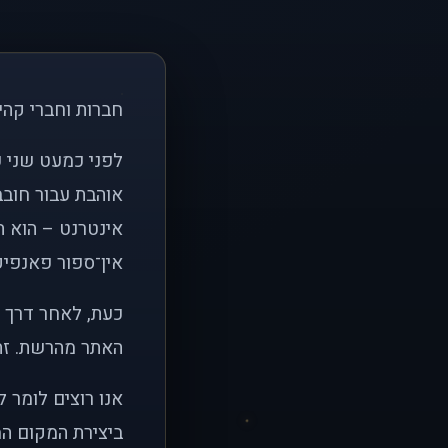
חברות וחברי קהי
אוהבת עבור חובב
אינטרנט – הוא הי
אין־ספור פאנפיקי
כעת, לאחר דרך א
האתר מהרשת. זהו
אנו רוצים לומר 
ביצירת המקום המ