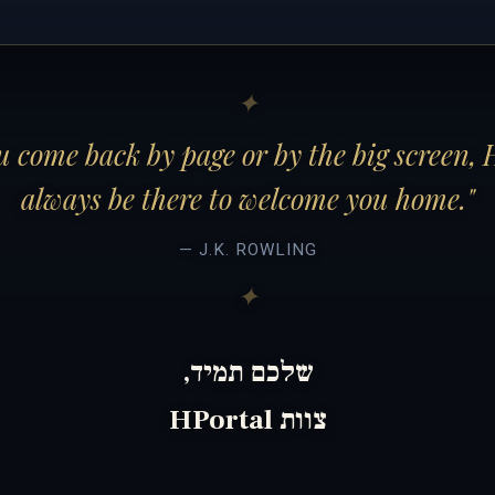
 come back by page or by the big screen, 
always be there to welcome you home."
— J.K. ROWLING
שלכם תמיד,
צוות HPortal