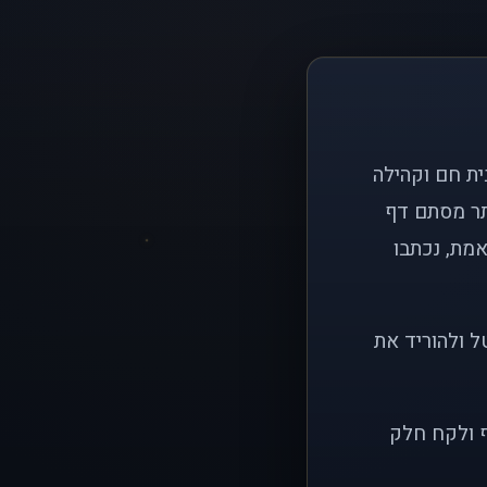
ם פשוט: ליצור בית חם וקהילה
ותר מסתם דף
אמת, נכתבו
ל ולהוריד את
ף ולקח חלק