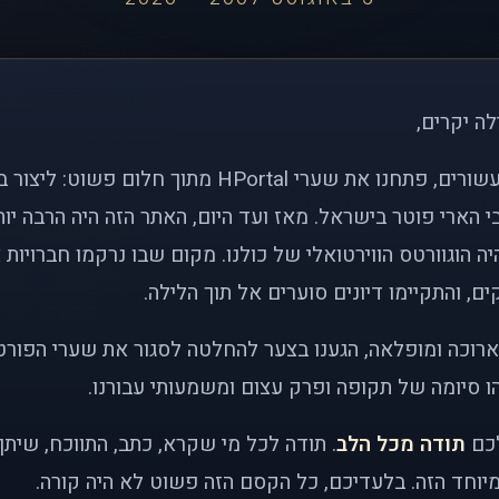
לה יקרים,
לפני כמעט שני עשורים, פתחנו את שערי HPortal מתוך חלו
י הארי פוטר בישראל. מאז ועד היום, האתר הזה היה הרבה י
ה הוגוורטס הווירטואלי של כולנו. מקום שבו נרקמו חברויות 
ם, והתקיימו דיונים סוערים אל תוך הלילה.
רוכה ומופלאה, הגענו בצער להחלטה לסגור את שערי הפורט
 סיומה של תקופה ופרק עצום ומשמעותי עבורנו.
לכם
תודה מכל הלב
. תודה לכל מי שקרא, כתב, התווכח, שית
יוחד הזה. בלעדיכם, כל הקסם הזה פשוט לא היה קורה.