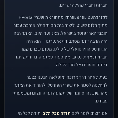
חברות וחברי קהילה יקרים,
לפני כמעט שני עשורים, פתחנו את שערי HPortal
מתוך חלום פשוט: ליצור בית חם וקהילה אוהבת עבור
חובבי הארי פוטר בישראל. מאז ועד היום, האתר הזה
היה הרבה יותר מסתם דף אינטרנט – הוא היה
הוגוורטס הווירטואלי של כולנו. מקום שבו נרקמו
חברויות אמת, נכתבו אין־ספור פאנפיקים, והתקיימו
דיונים סוערים אל תוך הלילה.
כעת, לאחר דרך ארוכה ומופלאה, הגענו בצער
להחלטה לסגור את שערי הפורטל ולהוריד את האתר
מהרשת. זהו סיומה של תקופה ופרק עצום ומשמעותי
עבורנו.
אנו רוצים לומר לכם
תודה מכל הלב
. תודה לכל מי