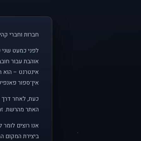
חברות וחברי קהי
אוהבת עבור חובב
אינטרנט – הוא הי
אין־ספור פאנפיקי
כעת, לאחר דרך א
האתר מהרשת. זהו
אנו רוצים לומר 
ביצירת המקום המ