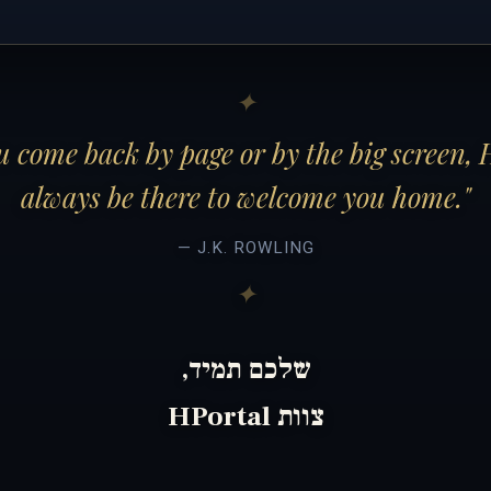
 come back by page or by the big screen, 
always be there to welcome you home."
— J.K. ROWLING
שלכם תמיד,
צוות HPortal