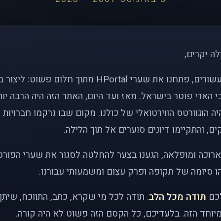
לה יקרים,
לפני כמעט שני עשורים, פתחנו את שערי HPortal מתוך חלו
י הארי פוטר בישראל. מאז ועד היום, האתר הזה היה הרבה י
ה הוגוורטס הווירטואלי של כולנו. מקום שבו נרקמו חברויות 
ם, והתקיימו דיונים סוערים אל תוך הלילה.
רוכה ומופלאה, הגענו בצער להחלטה לסגור את שערי הפורט
 סיומה של תקופה ופרק עצום ומשמעותי עבורנו.
לכם
תודה מכל הלב
. תודה לכל מי שקרא, כתב, התווכח, שית
יוחד הזה. בלעדיכם, כל הקסם הזה פשוט לא היה קורה.