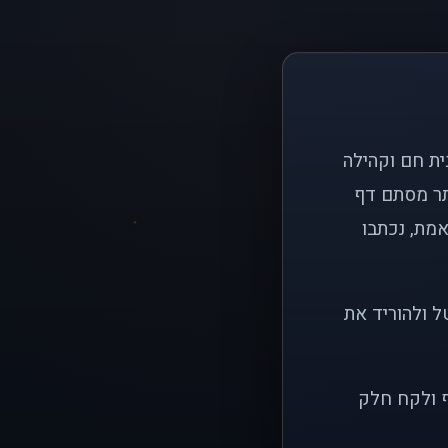
ם פשוט: ליצור בית חם וקהילה
ותר מסתם דף
אמת, נכתבו
ל ולהוריד את
ף ולקח חלק