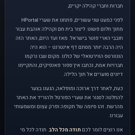
חברות וחברי קהילה יקרים,
לפני כמעט שני עשורים, פתחנו את שערי HPortal
מתוך חלום פשוט: ליצור בית חם וקהילה אוהבת עבור
חובבי הארי פוטר בישראל. מאז ועד היום, האתר הזה
היה הרבה יותר מסתם דף אינטרנט – הוא היה
הוגוורטס הווירטואלי של כולנו. מקום שבו נרקמו
חברויות אמת, נכתבו אין־ספור פאנפיקים, והתקיימו
דיונים סוערים אל תוך הלילה.
כעת, לאחר דרך ארוכה ומופלאה, הגענו בצער
להחלטה לסגור את שערי הפורטל ולהוריד את האתר
מהרשת. זהו סיומה של תקופה ופרק עצום ומשמעותי
עבורנו.
אנו רוצים לומר לכם
תודה מכל הלב
. תודה לכל מי