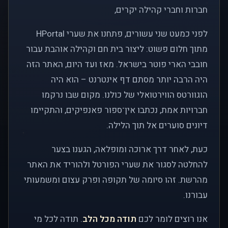
חברות וחברי קהילה יקרים,
לפני כמעט שני עשורים, פתחנו את שערי HPortal
מתוך חלום פשוט: ליצור בית חם וקהילה אוהבת עבור
חובבי הארי פוטר בישראל. מאז ועד היום, האתר הזה
היה הרבה יותר מסתם דף אינטרנט – הוא היה
הוגוורטס הווירטואלי של כולנו. מקום שבו נרקמו
חברויות אמת, נכתבו אין־ספור פאנפיקים, והתקיימו
דיונים סוערים אל תוך הלילה.
כעת, לאחר דרך ארוכה ומופלאה, הגענו בצער
להחלטה לסגור את שערי הפורטל ולהוריד את האתר
מהרשת. זהו סיומה של תקופה ופרק עצום ומשמעותי
עבורנו.
אנו רוצים לומר לכם
תודה מכל הלב
. תודה לכל מי