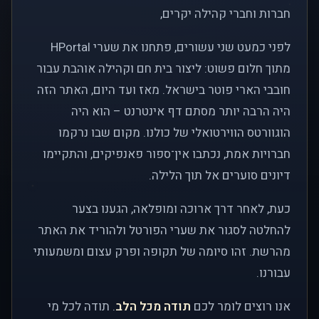
חברות וחברי קהילה יקרים,
לפני כמעט שני עשורים, פתחנו את שערי HPortal
מתוך חלום פשוט: ליצור בית חם וקהילה אוהבת עבור
חובבי הארי פוטר בישראל. מאז ועד היום, האתר הזה
היה הרבה יותר מסתם דף אינטרנט – הוא היה
הוגוורטס הווירטואלי של כולנו. מקום שבו נרקמו
חברויות אמת, נכתבו אין־ספור פאנפיקים, והתקיימו
דיונים סוערים אל תוך הלילה.
כעת, לאחר דרך ארוכה ומופלאה, הגענו בצער
להחלטה לסגור את שערי הפורטל ולהוריד את האתר
מהרשת. זהו סיומה של תקופה ופרק עצום ומשמעותי
עבורנו.
אנו רוצים לומר לכם
תודה מכל הלב
. תודה לכל מי