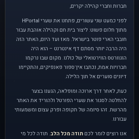
חברות וחברי קהילה יקרים,
לפני כמעט שני עשורים, פתחנו את שערי HPortal
מתוך חלום פשוט: ליצור בית חם וקהילה אוהבת עבור
חובבי הארי פוטר בישראל. מאז ועד היום, האתר הזה
היה הרבה יותר מסתם דף אינטרנט – הוא היה
הוגוורטס הווירטואלי של כולנו. מקום שבו נרקמו
חברויות אמת, נכתבו אין־ספור פאנפיקים, והתקיימו
דיונים סוערים אל תוך הלילה.
כעת, לאחר דרך ארוכה ומופלאה, הגענו בצער
להחלטה לסגור את שערי הפורטל ולהוריד את האתר
מהרשת. זהו סיומה של תקופה ופרק עצום ומשמעותי
עבורנו.
אנו רוצים לומר לכם
תודה מכל הלב
. תודה לכל מי