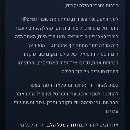
חברות וחברי קהילה יקרים,
לפני כמעט שני עשורים, פתחנו את שערי HPortal
מתוך חלום פשוט: ליצור בית חם וקהילה אוהבת עבור
חובבי הארי פוטר בישראל. מאז ועד היום, האתר הזה
היה הרבה יותר מסתם דף אינטרנט – הוא היה
הוגוורטס הווירטואלי של כולנו. מקום שבו נרקמו
חברויות אמת, נכתבו אין־ספור פאנפיקים, והתקיימו
דיונים סוערים אל תוך הלילה.
כעת, לאחר דרך ארוכה ומופלאה, הגענו בצער
להחלטה לסגור את שערי הפורטל ולהוריד את האתר
מהרשת. זהו סיומה של תקופה ופרק עצום ומשמעותי
עבורנו.
אנו רוצים לומר לכם
תודה מכל הלב
. תודה לכל מי