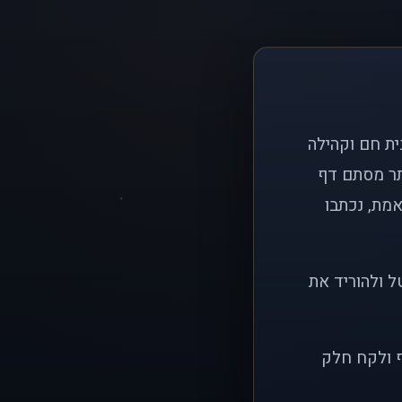
ם פשוט: ליצור בית חם וקהילה
ותר מסתם דף
אמת, נכתבו
ל ולהוריד את
ף ולקח חלק