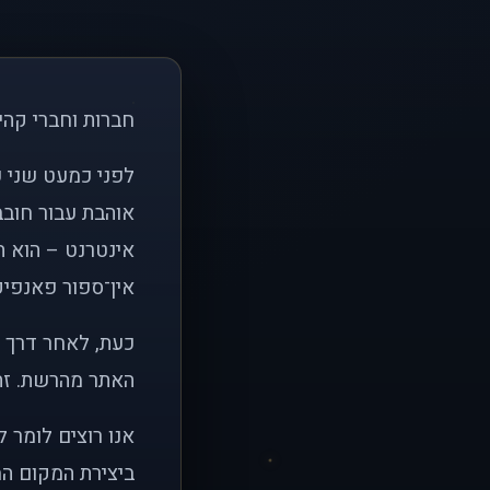
חברות וחברי קהי
אוהבת עבור חובב
אינטרנט – הוא הי
אין־ספור פאנפיקי
כעת, לאחר דרך א
האתר מהרשת. זהו
אנו רוצים לומר 
ביצירת המקום המ