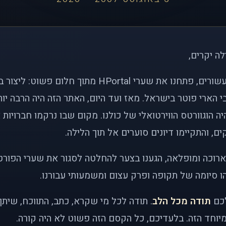
לה יקרים,
לפני כמעט שני עשורים, פתחנו את שערי HPortal מתוך חלו
י הארי פוטר בישראל. מאז ועד היום, האתר הזה היה הרבה י
ה הוגוורטס הווירטואלי של כולנו. מקום שבו נרקמו חברויות 
ם, והתקיימו דיונים סוערים אל תוך הלילה.
רוכה ומופלאה, הגענו בצער להחלטה לסגור את שערי הפורט
 סיומה של תקופה ופרק עצום ומשמעותי עבורנו.
לכם
תודה מכל הלב
. תודה לכל מי שקרא, כתב, התווכח, שית
יוחד הזה. בלעדיכם, כל הקסם הזה פשוט לא היה קורה.