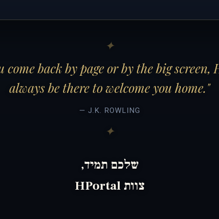
 come back by page or by the big screen, 
always be there to welcome you home."
— J.K. ROWLING
שלכם תמיד,
צוות HPortal