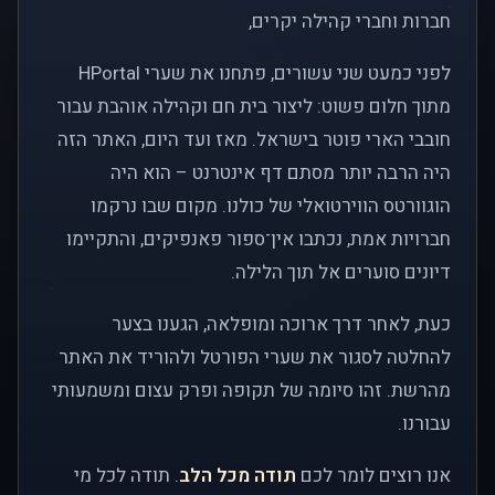
חברות וחברי קהילה יקרים,
לפני כמעט שני עשורים, פתחנו את שערי HPortal
מתוך חלום פשוט: ליצור בית חם וקהילה אוהבת עבור
חובבי הארי פוטר בישראל. מאז ועד היום, האתר הזה
היה הרבה יותר מסתם דף אינטרנט – הוא היה
הוגוורטס הווירטואלי של כולנו. מקום שבו נרקמו
חברויות אמת, נכתבו אין־ספור פאנפיקים, והתקיימו
דיונים סוערים אל תוך הלילה.
כעת, לאחר דרך ארוכה ומופלאה, הגענו בצער
להחלטה לסגור את שערי הפורטל ולהוריד את האתר
מהרשת. זהו סיומה של תקופה ופרק עצום ומשמעותי
עבורנו.
אנו רוצים לומר לכם
תודה מכל הלב
. תודה לכל מי