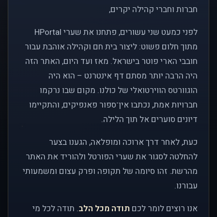
חברות וחברי קהילה יקרים,
לפני כמעט שני עשורים, פתחנו את שערי HPortal
מתוך חלום פשוט: ליצור בית חם וקהילה אוהבת עבור
חובבי הארי פוטר בישראל. מאז ועד היום, האתר הזה
היה הרבה יותר מסתם דף אינטרנט – הוא היה
הוגוורטס הווירטואלי של כולנו. מקום שבו נרקמו
חברויות אמת, נכתבו אין־ספור פאנפיקים, והתקיימו
דיונים סוערים אל תוך הלילה.
כעת, לאחר דרך ארוכה ומופלאה, הגענו בצער
להחלטה לסגור את שערי הפורטל ולהוריד את האתר
מהרשת. זהו סיומה של תקופה ופרק עצום ומשמעותי
עבורנו.
אנו רוצים לומר לכם
תודה מכל הלב
. תודה לכל מי