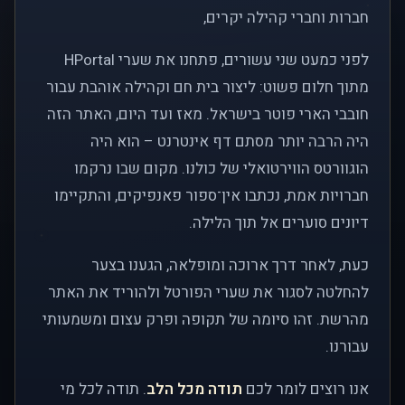
חברות וחברי קהילה יקרים,
לפני כמעט שני עשורים, פתחנו את שערי HPortal
מתוך חלום פשוט: ליצור בית חם וקהילה אוהבת עבור
חובבי הארי פוטר בישראל. מאז ועד היום, האתר הזה
היה הרבה יותר מסתם דף אינטרנט – הוא היה
הוגוורטס הווירטואלי של כולנו. מקום שבו נרקמו
חברויות אמת, נכתבו אין־ספור פאנפיקים, והתקיימו
דיונים סוערים אל תוך הלילה.
כעת, לאחר דרך ארוכה ומופלאה, הגענו בצער
להחלטה לסגור את שערי הפורטל ולהוריד את האתר
מהרשת. זהו סיומה של תקופה ופרק עצום ומשמעותי
עבורנו.
אנו רוצים לומר לכם
תודה מכל הלב
. תודה לכל מי