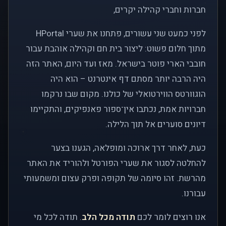
חברות וחברי קהילה יקרים,
לפני כמעט שני עשורים, פתחנו את שערי HPortal
מתוך חלום פשוט: ליצור בית חם וקהילה אוהבת עבור
חובבי הארי פוטר בישראל. מאז ועד היום, האתר הזה
היה הרבה יותר מסתם דף אינטרנט – הוא היה
הוגוורטס הווירטואלי של כולנו. מקום שבו נרקמו
חברויות אמת, נכתבו אין־ספור פאנפיקים, והתקיימו
דיונים סוערים אל תוך הלילה.
כעת, לאחר דרך ארוכה ומופלאה, הגענו בצער
להחלטה לסגור את שערי הפורטל ולהוריד את האתר
מהרשת. זהו סיומה של תקופה ופרק עצום ומשמעותי
עבורנו.
אנו רוצים לומר לכם
תודה מכל הלב
. תודה לכל מי