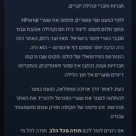
חברות וחברי קהילה יקרים,
לפני כמעט שני עשורים, פתחנו את שערי HPortal
מתוך חלום פשוט: ליצור בית חם וקהילה אוהבת עבור
חובבי הארי פוטר בישראל. מאז ועד היום, האתר הזה
היה הרבה יותר מסתם דף אינטרנט – הוא היה
הוגוורטס הווירטואלי של כולנו. מקום שבו נרקמו
חברויות אמת, נכתבו אין־ספור פאנפיקים, והתקיימו
דיונים סוערים אל תוך הלילה.
כעת, לאחר דרך ארוכה ומופלאה, הגענו בצער
להחלטה לסגור את שערי הפורטל ולהוריד את האתר
מהרשת. זהו סיומה של תקופה ופרק עצום ומשמעותי
עבורנו.
אנו רוצים לומר לכם
תודה מכל הלב
. תודה לכל מי