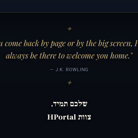
 come back by page or by the big screen, 
always be there to welcome you home."
— J.K. ROWLING
שלכם תמיד,
צוות HPortal