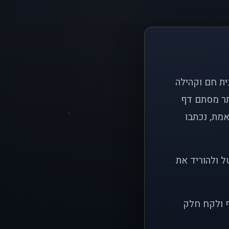
ם פשוט: ליצור בית חם וקהילה
ותר מסתם דף
אמת, נכתבו
ל ולהוריד את
ף ולקח חלק