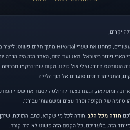
לה יקרים,
לפני כמעט שני עשורים, פתחנו את שערי HPortal מתוך חלו
י הארי פוטר בישראל. מאז ועד היום, האתר הזה היה הרבה י
ה הוגוורטס הווירטואלי של כולנו. מקום שבו נרקמו חברויות 
ם, והתקיימו דיונים סוערים אל תוך הלילה.
רוכה ומופלאה, הגענו בצער להחלטה לסגור את שערי הפורט
 סיומה של תקופה ופרק עצום ומשמעותי עבורנו.
לכם
תודה מכל הלב
. תודה לכל מי שקרא, כתב, התווכח, שית
יוחד הזה. בלעדיכם, כל הקסם הזה פשוט לא היה קורה.