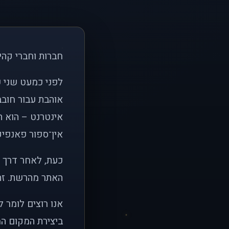
חברות וחברי קהי
אוהבת עבור חובב
אינטרנט – הוא הי
אין־ספור פאנפיקי
כעת, לאחר דרך א
האתר מהרשת. זהו
אנו רוצים לומר 
ביצירת המקום המ