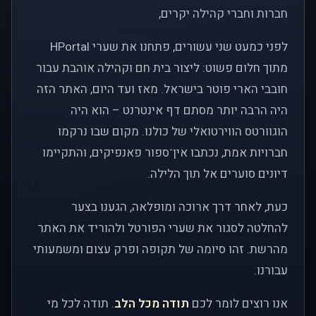
חברות וחברי קהילה יקרים,
לפני כמעט שני עשורים, פתחנו את שערי HPortal
מתוך חלום פשוט: ליצור בית חם וקהילה אוהבת עבור
חובבי הארי פוטר בישראל. מאז ועד היום, האתר הזה
היה הרבה יותר מסתם דף אינטרנט – הוא היה
הוגוורטס הווירטואלי של כולנו. מקום שבו נרקמו
חברויות אמת, נכתבו אין־ספור פאנפיקים, והתקיימו
דיונים סוערים אל תוך הלילה.
כעת, לאחר דרך ארוכה ומופלאה, הגענו בצער
להחלטה לסגור את שערי הפורטל ולהוריד את האתר
מהרשת. זהו סיומה של תקופה ופרק עצום ומשמעותי
עבורנו.
אנו רוצים לומר לכם
תודה מכל הלב
. תודה לכל מי