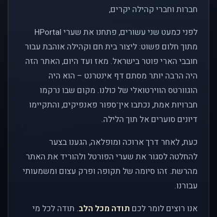
חברות וחברי קהילה יקרים,
לפני כמעט שני עשורים, פתחנו את שערי HPortal
מתוך חלום פשוט: ליצור בית חם וקהילה אוהבת עבור
חובבי הארי פוטר בישראל. מאז ועד היום, האתר הזה
היה הרבה יותר מסתם דף אינטרנט – הוא היה
הוגוורטס הווירטואלי של כולנו. מקום שבו נרקמו
חברויות אמת, נכתבו אין־ספור פאנפיקים, והתקיימו
דיונים סוערים אל תוך הלילה.
כעת, לאחר דרך ארוכה ומופלאה, הגענו בצער
להחלטה לסגור את שערי הפורטל ולהוריד את האתר
מהרשת. זהו סיומה של תקופה ופרק עצום ומשמעותי
עבורנו.
אנו רוצים לומר לכם
תודה מכל הלב
. תודה לכל מי