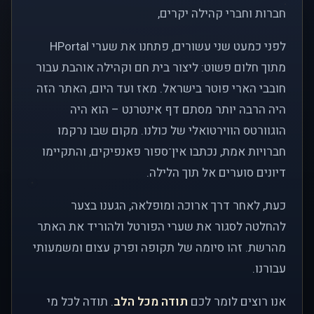
חברות וחברי קהילה יקרים,
לפני כמעט שני עשורים, פתחנו את שערי HPortal
מתוך חלום פשוט: ליצור בית חם וקהילה אוהבת עבור
חובבי הארי פוטר בישראל. מאז ועד היום, האתר הזה
היה הרבה יותר מסתם דף אינטרנט – הוא היה
הוגוורטס הווירטואלי של כולנו. מקום שבו נרקמו
חברויות אמת, נכתבו אין־ספור פאנפיקים, והתקיימו
דיונים סוערים אל תוך הלילה.
כעת, לאחר דרך ארוכה ומופלאה, הגענו בצער
להחלטה לסגור את שערי הפורטל ולהוריד את האתר
מהרשת. זהו סיומה של תקופה ופרק עצום ומשמעותי
עבורנו.
אנו רוצים לומר לכם
תודה מכל הלב
. תודה לכל מי