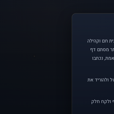
ם פשוט: ליצור בית חם וקהילה
ותר מסתם דף
אמת, נכתבו
ל ולהוריד את
ף ולקח חלק