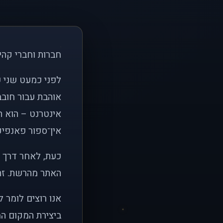
חברות וחברי קהי
אוהבת עבור חובב
אינטרנט – הוא הי
אין־ספור פאנפיקי
כעת, לאחר דרך א
האתר מהרשת. זהו
אנו רוצים לומר 
ביצירת המקום המ