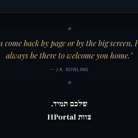
 come back by page or by the big screen, 
always be there to welcome you home."
— J.K. ROWLING
שלכם תמיד,
צוות HPortal