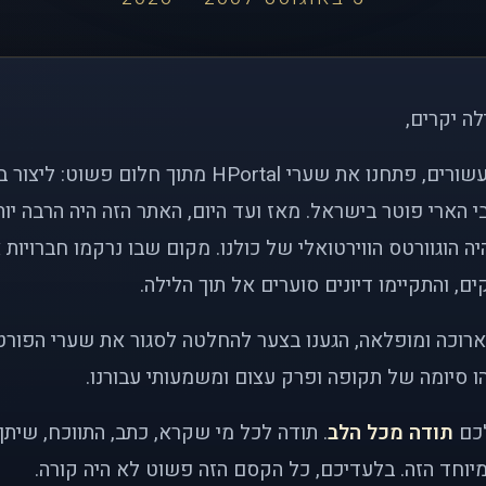
לה יקרים,
לפני כמעט שני עשורים, פתחנו את שערי HPortal מתוך חלו
י הארי פוטר בישראל. מאז ועד היום, האתר הזה היה הרבה י
ה הוגוורטס הווירטואלי של כולנו. מקום שבו נרקמו חברויות 
ם, והתקיימו דיונים סוערים אל תוך הלילה.
רוכה ומופלאה, הגענו בצער להחלטה לסגור את שערי הפורט
 סיומה של תקופה ופרק עצום ומשמעותי עבורנו.
לכם
תודה מכל הלב
. תודה לכל מי שקרא, כתב, התווכח, שית
יוחד הזה. בלעדיכם, כל הקסם הזה פשוט לא היה קורה.