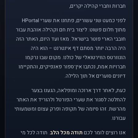
חברות וחברי קהילה יקרים,
לפני כמעט שני עשורים, פתחנו את שערי HPortal
מתוך חלום פשוט: ליצור בית חם וקהילה אוהבת עבור
חובבי הארי פוטר בישראל. מאז ועד היום, האתר הזה
היה הרבה יותר מסתם דף אינטרנט – הוא היה
הוגוורטס הווירטואלי של כולנו. מקום שבו נרקמו
חברויות אמת, נכתבו אין־ספור פאנפיקים, והתקיימו
דיונים סוערים אל תוך הלילה.
כעת, לאחר דרך ארוכה ומופלאה, הגענו בצער
להחלטה לסגור את שערי הפורטל ולהוריד את האתר
מהרשת. זהו סיומה של תקופה ופרק עצום ומשמעותי
עבורנו.
אנו רוצים לומר לכם
תודה מכל הלב
. תודה לכל מי