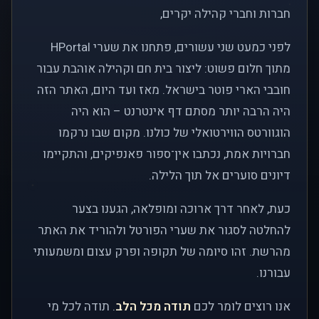
חברות וחברי קהילה יקרים,
לפני כמעט שני עשורים, פתחנו את שערי HPortal
מתוך חלום פשוט: ליצור בית חם וקהילה אוהבת עבור
חובבי הארי פוטר בישראל. מאז ועד היום, האתר הזה
היה הרבה יותר מסתם דף אינטרנט – הוא היה
הוגוורטס הווירטואלי של כולנו. מקום שבו נרקמו
חברויות אמת, נכתבו אין־ספור פאנפיקים, והתקיימו
דיונים סוערים אל תוך הלילה.
כעת, לאחר דרך ארוכה ומופלאה, הגענו בצער
להחלטה לסגור את שערי הפורטל ולהוריד את האתר
מהרשת. זהו סיומה של תקופה ופרק עצום ומשמעותי
עבורנו.
אנו רוצים לומר לכם
תודה מכל הלב
. תודה לכל מי