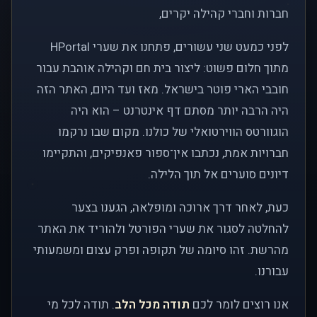
חברות וחברי קהילה יקרים,
לפני כמעט שני עשורים, פתחנו את שערי HPortal
מתוך חלום פשוט: ליצור בית חם וקהילה אוהבת עבור
חובבי הארי פוטר בישראל. מאז ועד היום, האתר הזה
היה הרבה יותר מסתם דף אינטרנט – הוא היה
הוגוורטס הווירטואלי של כולנו. מקום שבו נרקמו
חברויות אמת, נכתבו אין־ספור פאנפיקים, והתקיימו
דיונים סוערים אל תוך הלילה.
כעת, לאחר דרך ארוכה ומופלאה, הגענו בצער
להחלטה לסגור את שערי הפורטל ולהוריד את האתר
מהרשת. זהו סיומה של תקופה ופרק עצום ומשמעותי
עבורנו.
אנו רוצים לומר לכם
תודה מכל הלב
. תודה לכל מי