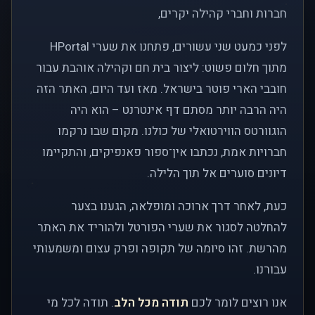
חברות וחברי קהילה יקרים,
לפני כמעט שני עשורים, פתחנו את שערי HPortal
מתוך חלום פשוט: ליצור בית חם וקהילה אוהבת עבור
חובבי הארי פוטר בישראל. מאז ועד היום, האתר הזה
היה הרבה יותר מסתם דף אינטרנט – הוא היה
הוגוורטס הווירטואלי של כולנו. מקום שבו נרקמו
חברויות אמת, נכתבו אין־ספור פאנפיקים, והתקיימו
דיונים סוערים אל תוך הלילה.
כעת, לאחר דרך ארוכה ומופלאה, הגענו בצער
להחלטה לסגור את שערי הפורטל ולהוריד את האתר
מהרשת. זהו סיומה של תקופה ופרק עצום ומשמעותי
עבורנו.
אנו רוצים לומר לכם
תודה מכל הלב
. תודה לכל מי