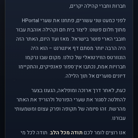
חברות וחברי קהילה יקרים,
לפני כמעט שני עשורים, פתחנו את שערי HPortal
מתוך חלום פשוט: ליצור בית חם וקהילה אוהבת עבור
חובבי הארי פוטר בישראל. מאז ועד היום, האתר הזה
היה הרבה יותר מסתם דף אינטרנט – הוא היה
הוגוורטס הווירטואלי של כולנו. מקום שבו נרקמו
חברויות אמת, נכתבו אין־ספור פאנפיקים, והתקיימו
דיונים סוערים אל תוך הלילה.
כעת, לאחר דרך ארוכה ומופלאה, הגענו בצער
להחלטה לסגור את שערי הפורטל ולהוריד את האתר
מהרשת. זהו סיומה של תקופה ופרק עצום ומשמעותי
עבורנו.
אנו רוצים לומר לכם
תודה מכל הלב
. תודה לכל מי