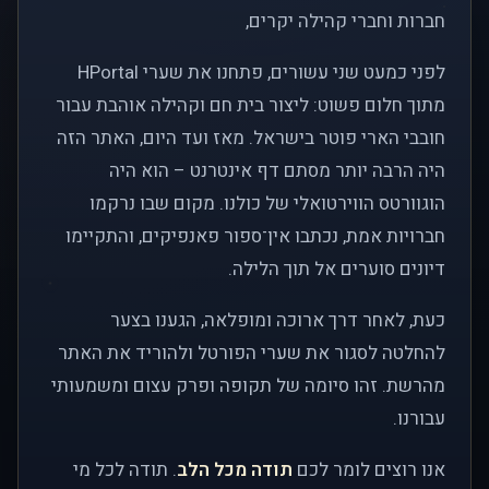
חברות וחברי קהילה יקרים,
לפני כמעט שני עשורים, פתחנו את שערי HPortal
מתוך חלום פשוט: ליצור בית חם וקהילה אוהבת עבור
חובבי הארי פוטר בישראל. מאז ועד היום, האתר הזה
היה הרבה יותר מסתם דף אינטרנט – הוא היה
הוגוורטס הווירטואלי של כולנו. מקום שבו נרקמו
חברויות אמת, נכתבו אין־ספור פאנפיקים, והתקיימו
דיונים סוערים אל תוך הלילה.
כעת, לאחר דרך ארוכה ומופלאה, הגענו בצער
להחלטה לסגור את שערי הפורטל ולהוריד את האתר
מהרשת. זהו סיומה של תקופה ופרק עצום ומשמעותי
עבורנו.
אנו רוצים לומר לכם
תודה מכל הלב
. תודה לכל מי