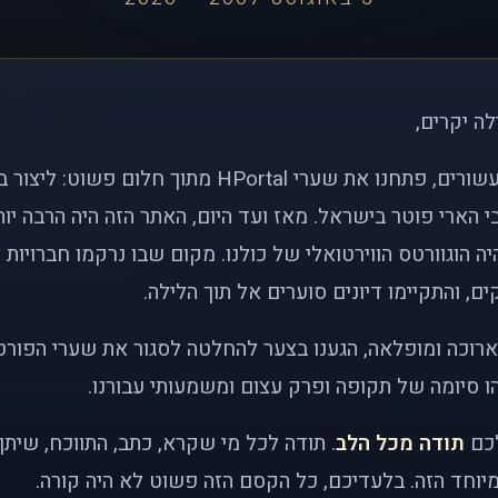
לה יקרים,
לפני כמעט שני עשורים, פתחנו את שערי HPortal מתוך חלו
י הארי פוטר בישראל. מאז ועד היום, האתר הזה היה הרבה י
ה הוגוורטס הווירטואלי של כולנו. מקום שבו נרקמו חברויות 
ם, והתקיימו דיונים סוערים אל תוך הלילה.
רוכה ומופלאה, הגענו בצער להחלטה לסגור את שערי הפורט
 סיומה של תקופה ופרק עצום ומשמעותי עבורנו.
לכם
תודה מכל הלב
. תודה לכל מי שקרא, כתב, התווכח, שית
יוחד הזה. בלעדיכם, כל הקסם הזה פשוט לא היה קורה.