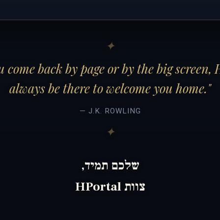
 come back by page or by the big screen, 
always be there to welcome you home."
— J.K. ROWLING
שלכם תמיד,
צוות HPortal