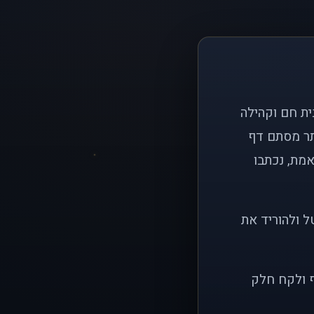
ם פשוט: ליצור בית חם וקהילה
ותר מסתם דף
אמת, נכתבו
ל ולהוריד את
ף ולקח חלק