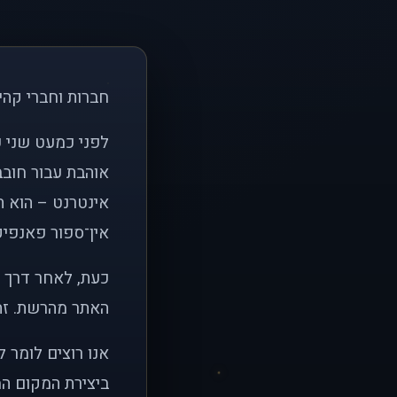
חברות וחברי קהי
אוהבת עבור חובב
אינטרנט – הוא הי
אין־ספור פאנפיקי
כעת, לאחר דרך א
האתר מהרשת. זהו
אנו רוצים לומר 
ביצירת המקום המ