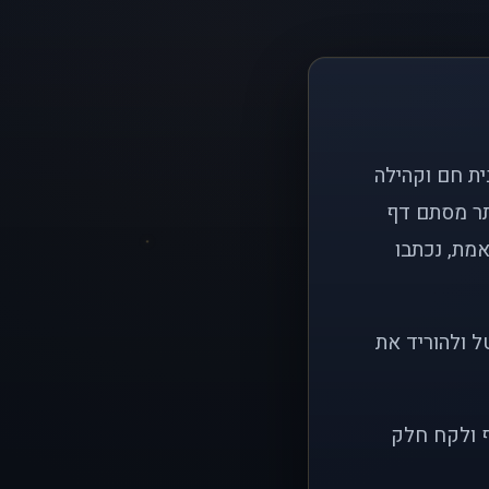
ם פשוט: ליצור בית חם וקהילה
ותר מסתם דף
אמת, נכתבו
ל ולהוריד את
ף ולקח חלק