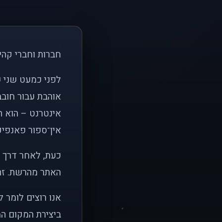
חברות וחברי קהי
אוהבת עבור חובב
אינטרנט – הוא הי
אין־ספור פאנפיקי
כעת, לאחר דרך א
האתר מהרשת. זהו
אנו רוצים לומר 
ביצירת המקום המ