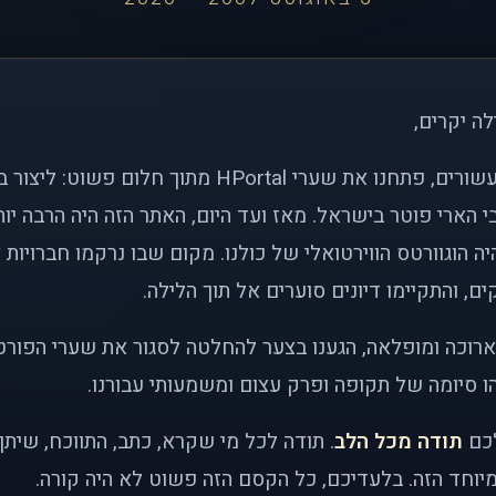
לה יקרים,
לפני כמעט שני עשורים, פתחנו את שערי HPortal מתוך חלו
י הארי פוטר בישראל. מאז ועד היום, האתר הזה היה הרבה י
ה הוגוורטס הווירטואלי של כולנו. מקום שבו נרקמו חברויות 
ם, והתקיימו דיונים סוערים אל תוך הלילה.
רוכה ומופלאה, הגענו בצער להחלטה לסגור את שערי הפורט
 סיומה של תקופה ופרק עצום ומשמעותי עבורנו.
לכם
תודה מכל הלב
. תודה לכל מי שקרא, כתב, התווכח, שית
יוחד הזה. בלעדיכם, כל הקסם הזה פשוט לא היה קורה.