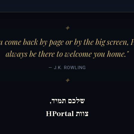
 come back by page or by the big screen, 
always be there to welcome you home."
— J.K. ROWLING
שלכם תמיד,
צוות HPortal