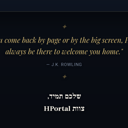
 come back by page or by the big screen, 
always be there to welcome you home."
— J.K. ROWLING
שלכם תמיד,
צוות HPortal