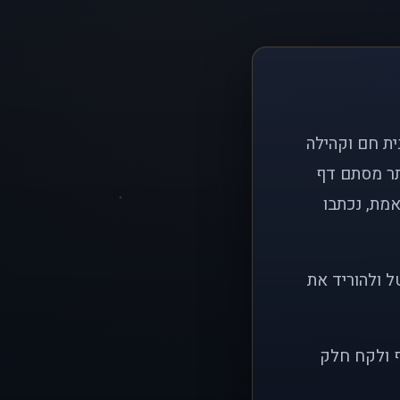
ם פשוט: ליצור בית חם וקהילה
ותר מסתם דף
אמת, נכתבו
ל ולהוריד את
ף ולקח חלק