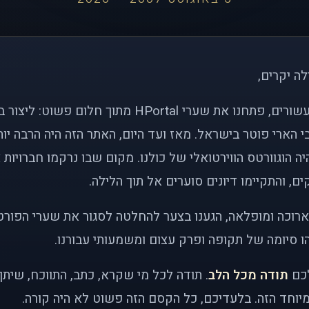
לה יקרים,
לפני כמעט שני עשורים, פתחנו את שערי HPortal מתוך חלו
י הארי פוטר בישראל. מאז ועד היום, האתר הזה היה הרבה י
ה הוגוורטס הווירטואלי של כולנו. מקום שבו נרקמו חברויות 
ם, והתקיימו דיונים סוערים אל תוך הלילה.
רוכה ומופלאה, הגענו בצער להחלטה לסגור את שערי הפורט
 סיומה של תקופה ופרק עצום ומשמעותי עבורנו.
לכם
תודה מכל הלב
. תודה לכל מי שקרא, כתב, התווכח, שית
יוחד הזה. בלעדיכם, כל הקסם הזה פשוט לא היה קורה.