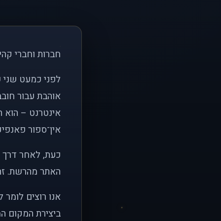
חברות וחברי קהי
אוהבת עבור חובב
אינטרנט – הוא הי
אין־ספור פאנפיקי
כעת, לאחר דרך א
האתר מהרשת. זהו
אנו רוצים לומר 
ביצירת המקום המ