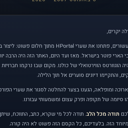
לה יקרים,
לפני כמעט שני עשורים, פתחנו את שערי HPortal מתוך חלו
י הארי פוטר בישראל. מאז ועד היום, האתר הזה היה הרבה י
ה הוגוורטס הווירטואלי של כולנו. מקום שבו נרקמו חברויות 
ם, והתקיימו דיונים סוערים אל תוך הלילה.
רוכה ומופלאה, הגענו בצער להחלטה לסגור את שערי הפורט
 סיומה של תקופה ופרק עצום ומשמעותי עבורנו.
לכם
תודה מכל הלב
. תודה לכל מי שקרא, כתב, התווכח, שית
יוחד הזה. בלעדיכם, כל הקסם הזה פשוט לא היה קורה.