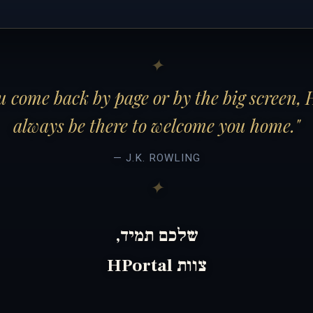
 come back by page or by the big screen, 
always be there to welcome you home."
— J.K. ROWLING
שלכם תמיד,
צוות HPortal