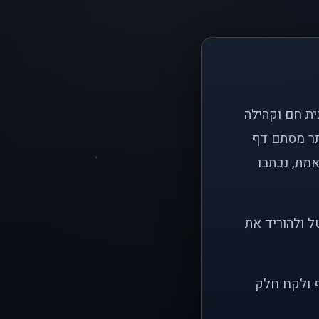
ם פשוט: ליצור בית חם וקהילה
ותר מסתם דף
אמת, נכתבו
ל ולהוריד את
ף ולקח חלק