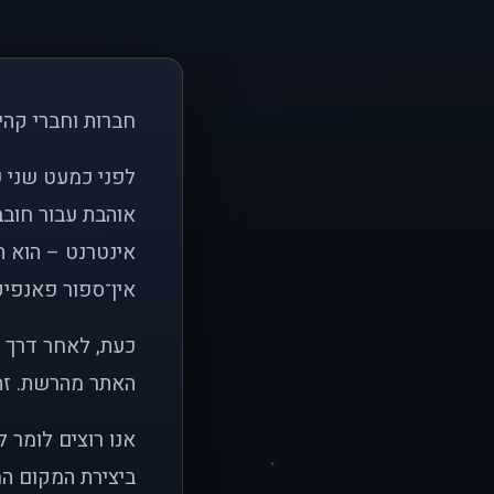
חברות וחברי קהי
אוהבת עבור חובב
אינטרנט – הוא הי
אין־ספור פאנפיקי
כעת, לאחר דרך א
האתר מהרשת. זהו
אנו רוצים לומר 
ביצירת המקום המ