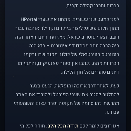
חברות וחברי קהילה יקרים,
לפני כמעט שני עשורים, פתחנו את שערי HPortal
מתוך חלום פשוט: ליצור בית חם וקהילה אוהבת עבור
חובבי הארי פוטר בישראל. מאז ועד היום, האתר הזה
היה הרבה יותר מסתם דף אינטרנט – הוא היה
הוגוורטס הווירטואלי של כולנו. מקום שבו נרקמו
חברויות אמת, נכתבו אין־ספור פאנפיקים, והתקיימו
דיונים סוערים אל תוך הלילה.
כעת, לאחר דרך ארוכה ומופלאה, הגענו בצער
להחלטה לסגור את שערי הפורטל ולהוריד את האתר
מהרשת. זהו סיומה של תקופה ופרק עצום ומשמעותי
עבורנו.
אנו רוצים לומר לכם
תודה מכל הלב
. תודה לכל מי