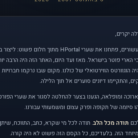
לה יקרים,
לפני כמעט שני עשורים, פתחנו את שערי HPortal מתוך חלו
י הארי פוטר בישראל. מאז ועד היום, האתר הזה היה הרבה י
ה הוגוורטס הווירטואלי של כולנו. מקום שבו נרקמו חברויות 
ם, והתקיימו דיונים סוערים אל תוך הלילה.
רוכה ומופלאה, הגענו בצער להחלטה לסגור את שערי הפורט
 סיומה של תקופה ופרק עצום ומשמעותי עבורנו.
לכם
תודה מכל הלב
. תודה לכל מי שקרא, כתב, התווכח, שית
יוחד הזה. בלעדיכם, כל הקסם הזה פשוט לא היה קורה.