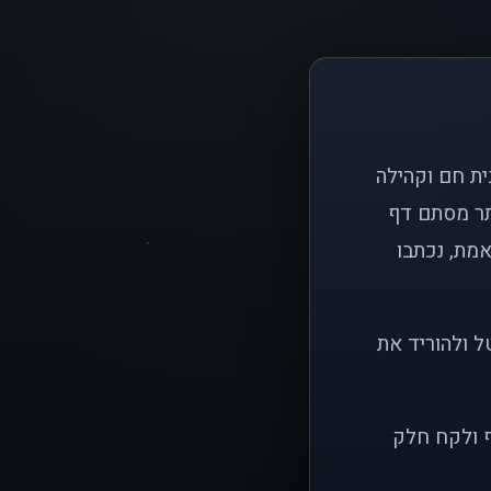
ם פשוט: ליצור בית חם וקהילה
ותר מסתם דף
אמת, נכתבו
ל ולהוריד את
ף ולקח חלק