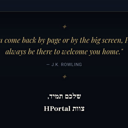
 come back by page or by the big screen, 
always be there to welcome you home."
— J.K. ROWLING
שלכם תמיד,
צוות HPortal