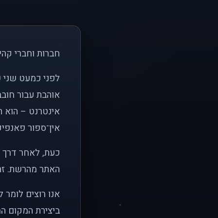
חברות וחברי קהי
אוהבת עבור חובב
אינטרנט – הוא הי
אין־ספור פאנפיקי
כעת, לאחר דרך א
האתר מהרשת. זהו
אנו רוצים לומר 
ביצירת המקום המ