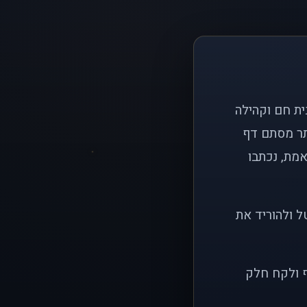
ם פשוט: ליצור בית חם וקהילה
ותר מסתם דף
אמת, נכתבו
ל ולהוריד את
ף ולקח חלק