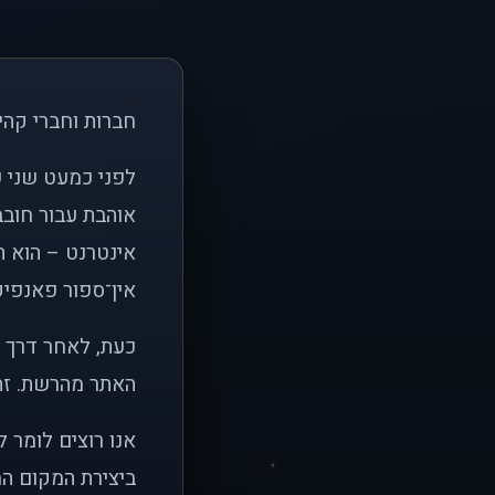
חברות וחברי קהי
אוהבת עבור חובב
אינטרנט – הוא הי
אין־ספור פאנפיקי
כעת, לאחר דרך א
האתר מהרשת. זהו
אנו רוצים לומר 
ביצירת המקום המ