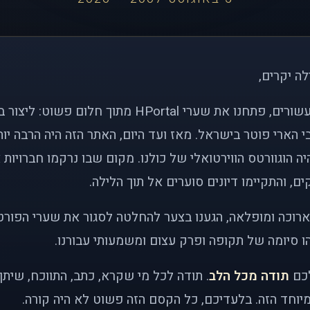
לה יקרים,
לפני כמעט שני עשורים, פתחנו את שערי HPortal מתוך חלו
י הארי פוטר בישראל. מאז ועד היום, האתר הזה היה הרבה י
ה הוגוורטס הווירטואלי של כולנו. מקום שבו נרקמו חברויות 
ם, והתקיימו דיונים סוערים אל תוך הלילה.
רוכה ומופלאה, הגענו בצער להחלטה לסגור את שערי הפורט
 סיומה של תקופה ופרק עצום ומשמעותי עבורנו.
לכם
תודה מכל הלב
. תודה לכל מי שקרא, כתב, התווכח, שית
יוחד הזה. בלעדיכם, כל הקסם הזה פשוט לא היה קורה.