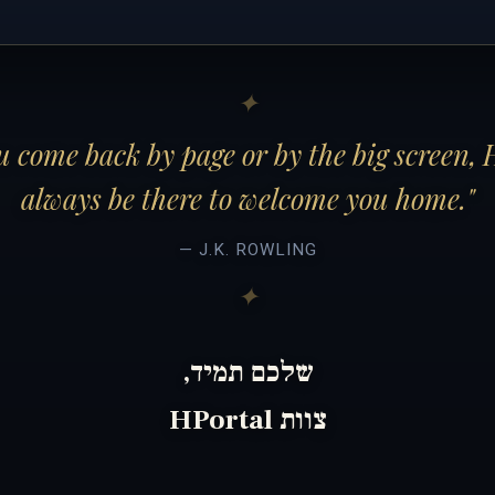
 come back by page or by the big screen, 
always be there to welcome you home."
— J.K. ROWLING
שלכם תמיד,
צוות HPortal