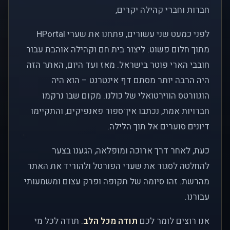
חברות וחברי קהילה יקרים,
לפני כמעט שני עשורים, פתחנו את שערי HPortal
מתוך חלום פשוט: ליצור בית חם וקהילה אוהבת עבור
חובבי הארי פוטר בישראל. מאז ועד היום, האתר הזה
היה הרבה יותר מסתם דף אינטרנט – הוא היה
הוגוורטס הווירטואלי של כולנו. מקום שבו נרקמו
חברויות אמת, נכתבו אין־ספור פאנפיקים, והתקיימו
דיונים סוערים אל תוך הלילה.
כעת, לאחר דרך ארוכה ומופלאה, הגענו בצער
להחלטה לסגור את שערי הפורטל ולהוריד את האתר
מהרשת. זהו סיומה של תקופה ופרק עצום ומשמעותי
עבורנו.
אנו רוצים לומר לכם
תודה מכל הלב
. תודה לכל מי