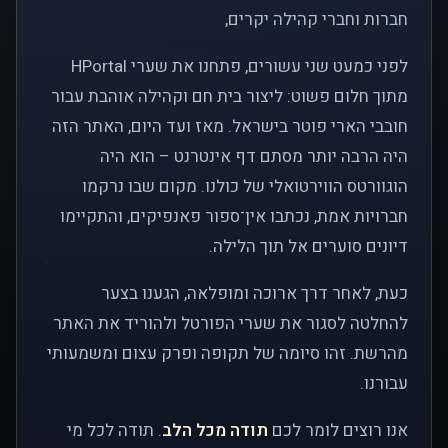
חברות וחברי קהילה יקרים,
לפני כמעט שני עשורים, פתחנו את שערי HPortal
מתוך חלום פשוט: ליצור בית חם וקהילה אוהבת עבור
חובבי הארי פוטר בישראל. מאז ועד היום, האתר הזה
היה הרבה יותר מסתם דף אינטרנט – הוא היה
הוגוורטס הווירטואלי של כולנו. מקום שבו נרקמו
חברויות אמת, נכתבו אין־ספור פאנפיקים, והתקיימו
דיונים סוערים אל תוך הלילה.
כעת, לאחר דרך ארוכה ומופלאה, הגענו בצער
להחלטה לסגור את שערי הפורטל ולהוריד את האתר
מהרשת. זהו סיומה של תקופה ופרק עצום ומשמעותי
עבורנו.
אנו רוצים לומר לכם
תודה מכל הלב
. תודה לכל מי