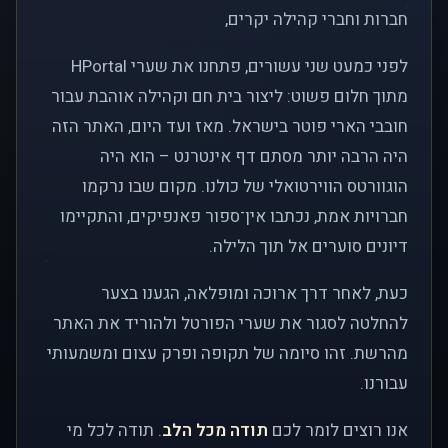
חברות וחברי קהילה יקרים,
לפני כמעט שני עשורים, פתחנו את שערי HPortal
מתוך חלום פשוט: ליצור בית חם וקהילה אוהבת עבור
חובבי הארי פוטר בישראל. מאז ועד היום, האתר הזה
היה הרבה יותר מסתם דף אינטרנט – הוא היה
הוגוורטס הווירטואלי של כולנו. מקום שבו נרקמו
חברויות אמת, נכתבו אין־ספור פאנפיקים, והתקיימו
דיונים סוערים אל תוך הלילה.
כעת, לאחר דרך ארוכה ומופלאה, הגענו בצער
להחלטה לסגור את שערי הפורטל ולהוריד את האתר
מהרשת. זהו סיומה של תקופה ופרק עצום ומשמעותי
עבורנו.
אנו רוצים לומר לכם
תודה מכל הלב
. תודה לכל מי