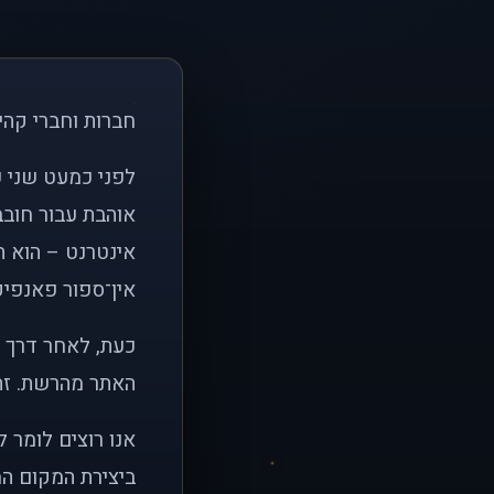
חברות וחברי קהי
אוהבת עבור חובב
אינטרנט – הוא הי
אין־ספור פאנפיקי
כעת, לאחר דרך א
האתר מהרשת. זהו
אנו רוצים לומר 
ביצירת המקום המ