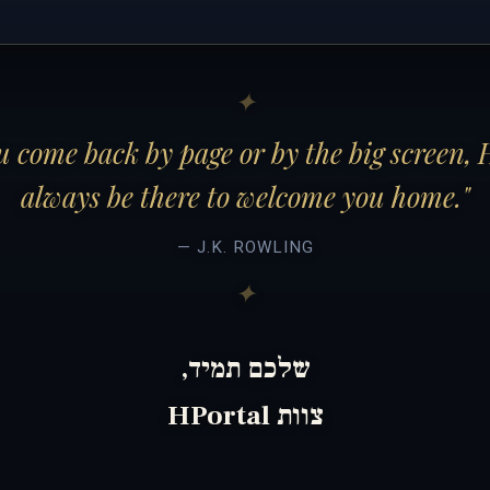
 come back by page or by the big screen, 
always be there to welcome you home."
— J.K. ROWLING
שלכם תמיד,
צוות HPortal