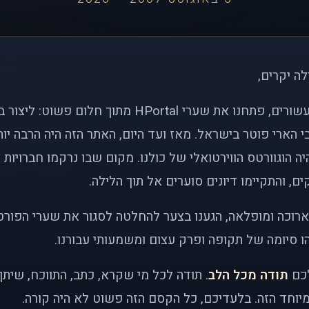
לה יקרים,
לפני כמעט שני עשורים, פתחנו את שערי HPortal מתוך חלו
י הארי פוטר בישראל. מאז ועד היום, האתר הזה היה הרבה י
ה הוגוורטס הווירטואלי של כולנו. מקום שבו נרקמו חברויות 
ם, והתקיימו דיונים סוערים אל תוך הלילה.
רוכה ומופלאה, הגענו בצער להחלטה לסגור את שערי הפורט
 סיומה של תקופה ופרק עצום ומשמעותי עבורנו.
לכם
תודה מכל הלב
. תודה לכל מי שקרא, כתב, התווכח, שית
יוחד הזה. בלעדיכם, כל הקסם הזה פשוט לא היה קורה.