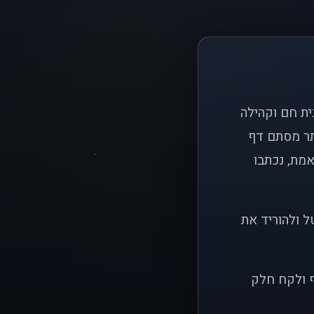
ם פשוט: ליצור בית חם וקהילה
ותר מסתם דף
אמת, נכתבו
ל ולהוריד את
ף ולקח חלק