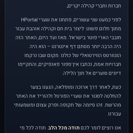
חברות וחברי קהילה יקרים,
לפני כמעט שני עשורים, פתחנו את שערי HPortal
מתוך חלום פשוט: ליצור בית חם וקהילה אוהבת עבור
חובבי הארי פוטר בישראל. מאז ועד היום, האתר הזה
היה הרבה יותר מסתם דף אינטרנט – הוא היה
הוגוורטס הווירטואלי של כולנו. מקום שבו נרקמו
חברויות אמת, נכתבו אין־ספור פאנפיקים, והתקיימו
דיונים סוערים אל תוך הלילה.
כעת, לאחר דרך ארוכה ומופלאה, הגענו בצער
להחלטה לסגור את שערי הפורטל ולהוריד את האתר
מהרשת. זהו סיומה של תקופה ופרק עצום ומשמעותי
עבורנו.
אנו רוצים לומר לכם
תודה מכל הלב
. תודה לכל מי