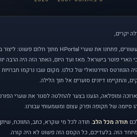
לה יקרים,
לפני כמעט שני עשורים, פתחנו את שערי HPortal מתוך חלו
י הארי פוטר בישראל. מאז ועד היום, האתר הזה היה הרבה י
ה הוגוורטס הווירטואלי של כולנו. מקום שבו נרקמו חברויות 
ם, והתקיימו דיונים סוערים אל תוך הלילה.
רוכה ומופלאה, הגענו בצער להחלטה לסגור את שערי הפורט
 סיומה של תקופה ופרק עצום ומשמעותי עבורנו.
לכם
תודה מכל הלב
. תודה לכל מי שקרא, כתב, התווכח, שית
יוחד הזה. בלעדיכם, כל הקסם הזה פשוט לא היה קורה.