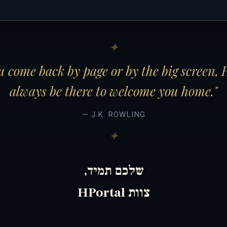
 come back by page or by the big screen, 
always be there to welcome you home."
— J.K. ROWLING
שלכם תמיד,
צוות HPortal