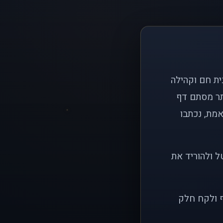
ם פשוט: ליצור בית חם וקהילה
ותר מסתם דף
אמת, נכתבו
ל ולהוריד את
ף ולקח חלק