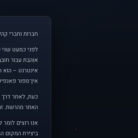
חברות וחברי קהי
אוהבת עבור חובב
אינטרנט – הוא הי
אין־ספור פאנפיקי
כעת, לאחר דרך א
האתר מהרשת. זהו
אנו רוצים לומר 
ביצירת המקום המ