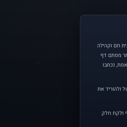
ם פשוט: ליצור בית חם וקהילה
ותר מסתם דף
אמת, נכתבו
ל ולהוריד את
ף ולקח חלק