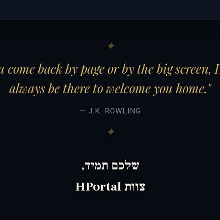
 come back by page or by the big screen, 
always be there to welcome you home."
— J.K. ROWLING
שלכם תמיד,
צוות HPortal