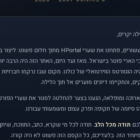
לה יקרים,
לפני כמעט שני עשורים, פתחנו את שערי HPortal מתוך חלו
י הארי פוטר בישראל. מאז ועד היום, האתר הזה היה הרבה י
ה הוגוורטס הווירטואלי של כולנו. מקום שבו נרקמו חברויות 
ם, והתקיימו דיונים סוערים אל תוך הלילה.
רוכה ומופלאה, הגענו בצער להחלטה לסגור את שערי הפורט
 סיומה של תקופה ופרק עצום ומשמעותי עבורנו.
לכם
תודה מכל הלב
. תודה לכל מי שקרא, כתב, התווכח, שית
יוחד הזה. בלעדיכם, כל הקסם הזה פשוט לא היה קורה.