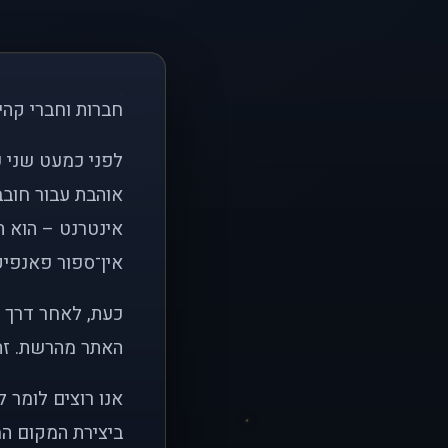
חברות וחברי קהי
אוהבת עבור חובב
אינטרנט – הוא הי
אין־ספור פאנפיקי
כעת, לאחר דרך א
האתר מהרשת. זהו
אנו רוצים לומר 
ביצירת המקום המ