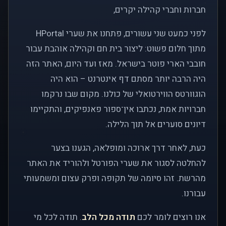
חברות וחברי קהילה יקרים,
לפני כמעט שני עשורים, פתחנו את שערי HPortal
מתוך חלום פשוט: ליצור בית חם וקהילה אוהבת עבור
חובבי הארי פוטר בישראל. מאז ועד היום, האתר הזה
היה הרבה יותר מסתם דף אינטרנט – הוא היה
הוגוורטס הווירטואלי של כולנו. מקום שבו נרקמו
חברויות אמת, נכתבו אין־ספור פאנפיקים, והתקיימו
דיונים סוערים אל תוך הלילה.
כעת, לאחר דרך ארוכה ומופלאה, הגענו בצער
להחלטה לסגור את שערי הפורטל ולהוריד את האתר
מהרשת. זהו סיומה של תקופה ופרק עצום ומשמעותי
עבורנו.
אנו רוצים לומר לכם
תודה מכל הלב
. תודה לכל מי