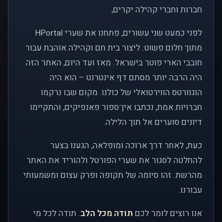
חברות וחברי קהילה יקרים,
לפני כמעט שני עשורים, פתחנו את שערי HPortal
מתוך חלום פשוט: ליצור בית חם וקהילה אוהבת עבור
חובבי הארי פוטר בישראל. מאז ועד היום, האתר הזה
היה הרבה יותר מסתם דף אינטרנט – הוא היה
הוגוורטס הווירטואלי של כולנו. מקום שבו נרקמו
חברויות אמת, נכתבו אין־ספור פאנפיקים, והתקיימו
דיונים סוערים אל תוך הלילה.
כעת, לאחר דרך ארוכה ומופלאה, הגענו בצער
להחלטה לסגור את שערי הפורטל ולהוריד את האתר
מהרשת. זהו סיומה של תקופה ופרק עצום ומשמעותי
עבורנו.
אנו רוצים לומר לכם
תודה מכל הלב
. תודה לכל מי