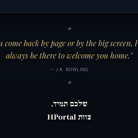
 come back by page or by the big screen, 
always be there to welcome you home."
— J.K. ROWLING
שלכם תמיד,
צוות HPortal