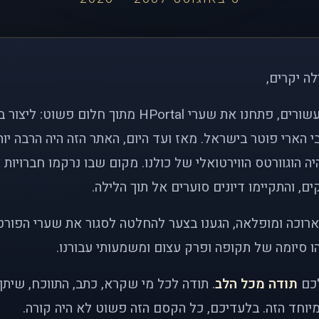
לה יקרים,
לפני כמעט שני עשורים, פתחנו את שערי HPortal מתוך חלו
י הארי פוטר בישראל. מאז ועד היום, האתר הזה היה הרבה י
ה הוגוורטס הווירטואלי של כולנו. מקום שבו נרקמו חברויות 
ם, והתקיימו דיונים סוערים אל תוך הלילה.
רוכה ומופלאה, הגענו בצער להחלטה לסגור את שערי הפורט
 סיומה של תקופה ופרק עצום ומשמעותי עבורנו.
לכם
תודה מכל הלב
. תודה לכל מי שקרא, כתב, התווכח, שית
יוחד הזה. בלעדיכם, כל הקסם הזה פשוט לא היה קורה.