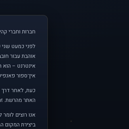
חברות וחברי קהי
אוהבת עבור חובב
אינטרנט – הוא הי
אין־ספור פאנפיקי
כעת, לאחר דרך א
האתר מהרשת. זהו
אנו רוצים לומר 
ביצירת המקום המ