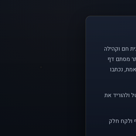
ם פשוט: ליצור בית חם וקהילה
ותר מסתם דף
אמת, נכתבו
ל ולהוריד את
ף ולקח חלק