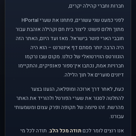
חברות וחברי קהילה יקרים,
לפני כמעט שני עשורים, פתחנו את שערי HPortal
מתוך חלום פשוט: ליצור בית חם וקהילה אוהבת עבור
חובבי הארי פוטר בישראל. מאז ועד היום, האתר הזה
היה הרבה יותר מסתם דף אינטרנט – הוא היה
הוגוורטס הווירטואלי של כולנו. מקום שבו נרקמו
חברויות אמת, נכתבו אין־ספור פאנפיקים, והתקיימו
דיונים סוערים אל תוך הלילה.
כעת, לאחר דרך ארוכה ומופלאה, הגענו בצער
להחלטה לסגור את שערי הפורטל ולהוריד את האתר
מהרשת. זהו סיומה של תקופה ופרק עצום ומשמעותי
עבורנו.
אנו רוצים לומר לכם
תודה מכל הלב
. תודה לכל מי