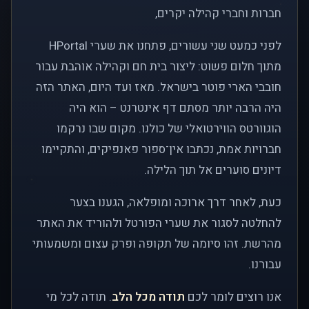
חברות וחברי קהילה יקרים,
לפני כמעט שני עשורים, פתחנו את שערי HPortal
מתוך חלום פשוט: ליצור בית חם וקהילה אוהבת עבור
חובבי הארי פוטר בישראל. מאז ועד היום, האתר הזה
היה הרבה יותר מסתם דף אינטרנט – הוא היה
הוגוורטס הווירטואלי של כולנו. מקום שבו נרקמו
חברויות אמת, נכתבו אין־ספור פאנפיקים, והתקיימו
דיונים סוערים אל תוך הלילה.
כעת, לאחר דרך ארוכה ומופלאה, הגענו בצער
להחלטה לסגור את שערי הפורטל ולהוריד את האתר
מהרשת. זהו סיומה של תקופה ופרק עצום ומשמעותי
עבורנו.
אנו רוצים לומר לכם
תודה מכל הלב
. תודה לכל מי