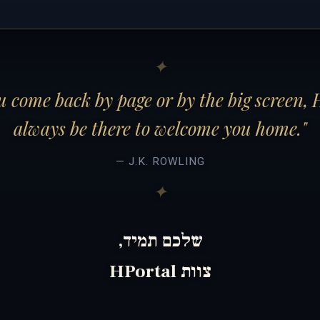
 come back by page or by the big screen, 
always be there to welcome you home."
— J.K. ROWLING
שלכם תמיד,
צוות HPortal