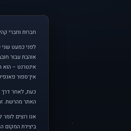
חברות וחברי קהי
אוהבת עבור חובב
אינטרנט – הוא הי
אין־ספור פאנפיקי
כעת, לאחר דרך א
האתר מהרשת. זהו
אנו רוצים לומר 
ביצירת המקום המ