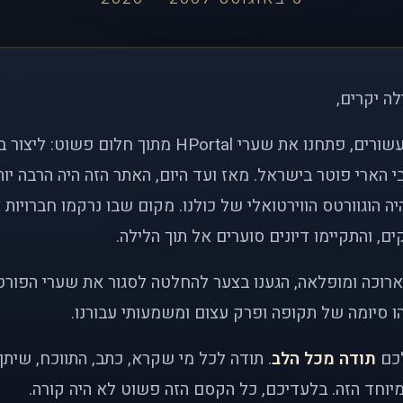
לה יקרים,
לפני כמעט שני עשורים, פתחנו את שערי HPortal מתוך חלו
י הארי פוטר בישראל. מאז ועד היום, האתר הזה היה הרבה י
ה הוגוורטס הווירטואלי של כולנו. מקום שבו נרקמו חברויות 
ם, והתקיימו דיונים סוערים אל תוך הלילה.
רוכה ומופלאה, הגענו בצער להחלטה לסגור את שערי הפורט
 סיומה של תקופה ופרק עצום ומשמעותי עבורנו.
לכם
תודה מכל הלב
. תודה לכל מי שקרא, כתב, התווכח, שית
יוחד הזה. בלעדיכם, כל הקסם הזה פשוט לא היה קורה.