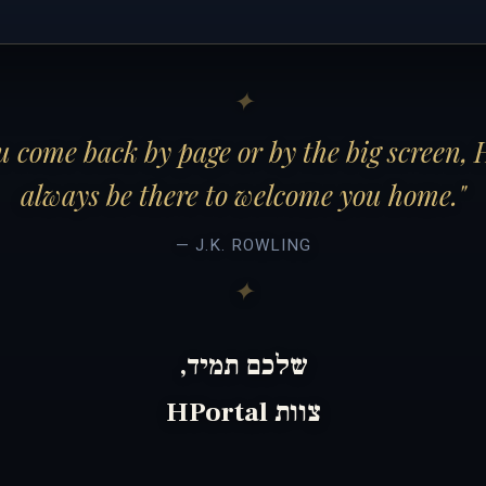
 come back by page or by the big screen, 
always be there to welcome you home."
— J.K. ROWLING
שלכם תמיד,
צוות HPortal