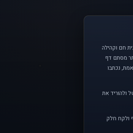
ם פשוט: ליצור בית חם וקהילה
ותר מסתם דף
אמת, נכתבו
ל ולהוריד את
ף ולקח חלק