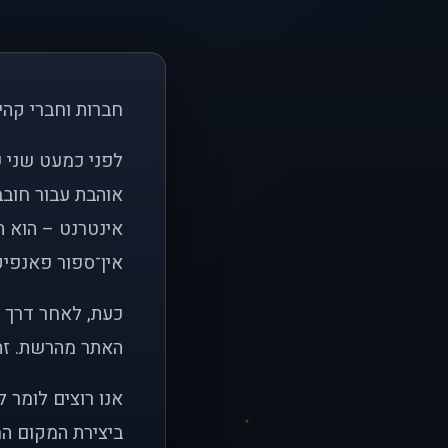
חברות וחברי קהי
אוהבת עבור חובב
אינטרנט – הוא הי
אין־ספור פאנפיקי
כעת, לאחר דרך א
האתר מהרשת. זהו
אנו רוצים לומר 
ביצירת המקום המ