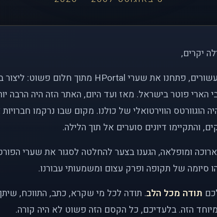
לה יקרים,
לפני כמעט שני עשורים, פתחנו את שערי HPortal מתוך חלו
י הארי פוטר בישראל. מאז ועד היום, האתר הזה היה הרבה י
ה הוגוורטס הווירטואלי של כולנו. מקום שבו נרקמו חברויות 
ם, והתקיימו דיונים סוערים אל תוך הלילה.
רוכה ומופלאה, הגענו בצער להחלטה לסגור את שערי הפורט
 סיומה של תקופה ופרק עצום ומשמעותי עבורנו.
לכם
תודה מכל הלב
. תודה לכל מי שקרא, כתב, התווכח, שית
יוחד הזה. בלעדיכם, כל הקסם הזה פשוט לא היה קורה.